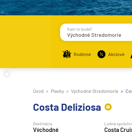
Kam to bude?
Východné Stredomorie
Destinácie
Príst
Rodinné
Akciové
Stredomorie
Stredomorie
Úvod
Plavby
Východné Stredomorie
Cos
Stredomorie a Portug
Costa Deliziosa
Východné Stredomori
Západné Stredomorie
Destinácia
Lodná spoločn
Východné
Costa Crui
Severná Európa