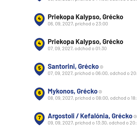
Južná Amerika
Priekopa Kalypso, Grécko
Južná Amerika
4
06. 09. 2027, príchod o 23:00
Arabský polostrov
Červené more
Priekopa Kalypso, Grécko
4
Emiráty a Perzský záliv
07. 09. 2027, odchod o 01:30
Ázia
Santorini, Grécko
5
Ázia
07. 09. 2027, príchod o 06:00, odchod o 20
India
Japonsko
Mykonos, Grécko
6
08. 09. 2027, príchod o 08:00, odchod o 18
Juhovýchodná Ázia
Austrália a Nový Zéland
Argostoli / Kefalónia, Grécko
7
Austrália a Nový Zélan
09. 09. 2027, príchod o 13:30, odchod o 20
Afrika a Indický oceán