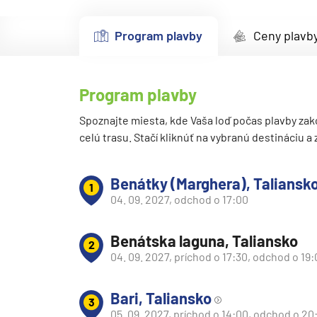
Kanárske ostrovy a Ma
Program plavby
Ceny plavb
Karibik a Stredná Ameri
Bahamy
Bermudy
Program plavby
Južný Karibik
Spoznajte miesta, kde Vaša loď počas plavby zak
celú trasu. Stačí kliknúť na vybranú destináciu a
Kalifornia a Mexiko
Karibik a Stredná Ame
Benátky (Marghera), Taliansk
Východný Karibik
1
04. 09. 2027, odchod o 17:00
Západný Karibik
Severná Amerika
Benátska laguna, Taliansko
2
04. 09. 2027, príchod o 17:30, odchod o 19
Aljaška
Kanada a Nové Anglick
Bari, Taliansko
3
Západné pobrežie USA
05. 09. 2027, príchod o 14:00, odchod o 20