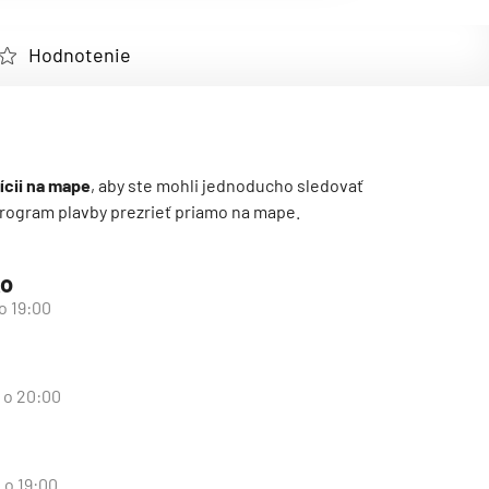
Hodnotenie
ícii na mape
, aby ste mohli jednoducho sledovať
ý program plavby prezrieť priamo na mape.
ko
 o 19:00
d o 20:00
 o 19:00