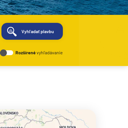
Vyhľadať plavbu
Rozšírené
vyhľadávanie