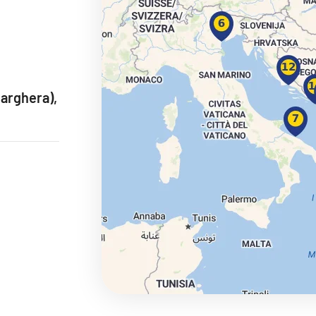
ie
arghera),
a
ra a Maroko