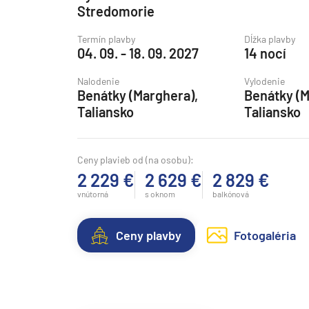
Stredomorie
Grónsko
Termín plavby
Dĺžka plavby
Island
04. 09. - 18. 09. 2027
14 nocí
Nórske fjordy
Nalodenie
Vylodenie
Nórske fjordy a Pobalt
Benátky (Marghera),
Benátky (M
Taliansko
Taliansko
Pobaltie
Severná Európa
Ceny plavieb od (na osobu):
Severozápadná Európa
2 229 €
2 629 €
2 829 €
Britské ostrovy a Írsko
vnútorná
s oknom
balkónová
Pobrežie Európy
Severozápadná Európ
Ceny plavby
Fotogaléria
Kanárske ostrovy, Madei
Azorské ostrovy
Kanárske ostrovy