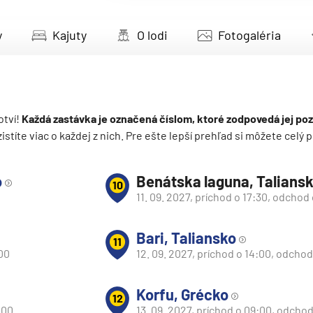
deira
y
Kajuty
O lodi
Fotogaléria
ka
otví!
Každá zastávka je označená číslom, ktoré zodpovedá jej poz
 zistíte viac o každej z nich. Pre ešte lepší prehľad si môžete cel
rika
o
Benátska laguna, Talians
10
11. 09. 2027, príchod o 17:30, odchod
Bari, Taliansko
11
:00
12. 09. 2027, príchod o 14:00, odcho
o
Korfu, Grécko
12
:00
13. 09. 2027, príchod o 09:00, odchod