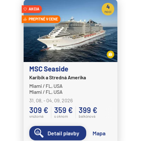
Celestyal Journey
4
AKCIA
Celestyal Olympia
noci
PREPITNÉ V CENE
Costa Cruises
Costa Deliziosa
Costa Diadema
Costa Fascinosa
Costa Favolosa
MSC Seaside
Costa Fortuna
Karibik a Stredná Amerika
Miami / FL, USA
Costa Pacifica
Miami / FL, USA
Costa Serena
31. 08. - 04. 09. 2026
Costa Smeralda
309 €
359 €
399 €
vnútorná
s oknom
balkónová
Costa Toscana
Crystal Cruises
Detail plavby
Mapa
Crystal Serenity