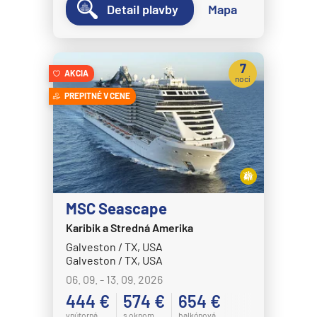
Detail plavby
Mapa
Disney Wish
Disney Wonder
Explora Journeys
7
AKCIA
nocí
Explora I
PREPITNÉ V CENE
Explora II
Explora III
Explora IV
Explora V
MSC Seascape
Explora VI
Karibik a Stredná Amerika
Hapag-Lloyd Cruises
Galveston / TX, USA
HANSEATIC inspiration
Galveston / TX, USA
06. 09. - 13. 09. 2026
HANSEATIC nature
444 €
574 €
654 €
HANSEATIC spirit
vnútorná
s oknom
balkónová