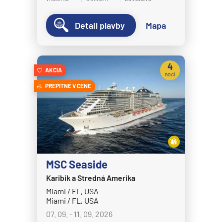
MS Bremen
Detail plavby
Mapa
MS Europa
MS Europa 2
Holland America Line
4
AKCIA
noci
MS Eurodam
PREPITNÉ V CENE
MS Koningsdam
MS Nieuw Amsterdam
MS Nieuw Statendam
MS Noordam
MS Oosterdam
MSC Seaside
MS Rotterdam
Karibik a Stredná Amerika
Miami / FL, USA
MS Volendam
Miami / FL, USA
MS Westerdam
07. 09. - 11. 09. 2026