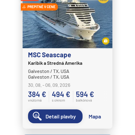
Celebrity Eclipse
Expedičné plavby
PREPITNÉ V CENE
Celebrity Edge
Antarktída
Celebrity Equinox
Arktída
Celebrity Flora
Expedičné plavby
Celebrity Infinity
Galapágy
Celebrity Millennium
MSC Seascape
Potvrdiť
Karibik a Stredná Amerika
Celebrity Reflection®
Galveston / TX, USA
Celebrity Silhouette®
Galveston / TX, USA
Celebrity Solstice®
30. 08. - 06. 09. 2026
384 €
494 €
594 €
Celebrity Summit®
vnútorná
s oknom
balkónová
Celebrity Xcel℠
Celestyal Cruises
Detail plavby
Mapa
Celestyal Discovery