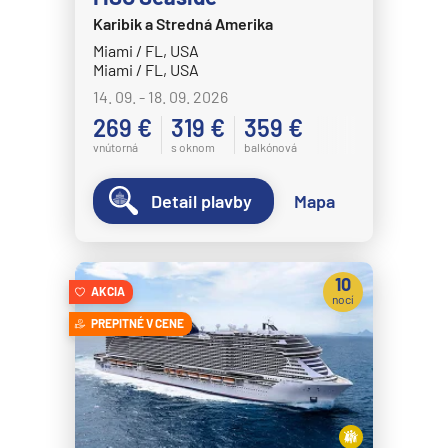
Karibik a Stredná Amerika
MSC Splendida
Miami / FL, USA
MSC Virtuosa
Miami / FL, USA
MSC World America
14. 09. - 18. 09. 2026
269 €
319 €
359 €
MSC World Asia
vnútorná
s oknom
balkónová
MSC World Atlantic
MSC World Europa
Detail plavby
Mapa
Norwegian Cruise Line
Norwegian Aqua
10
AKCIA
Norwegian Aura
nocí
PREPITNÉ V CENE
Norwegian Bliss
Norwegian Breakaway
Norwegian Dawn
Norwegian Encore