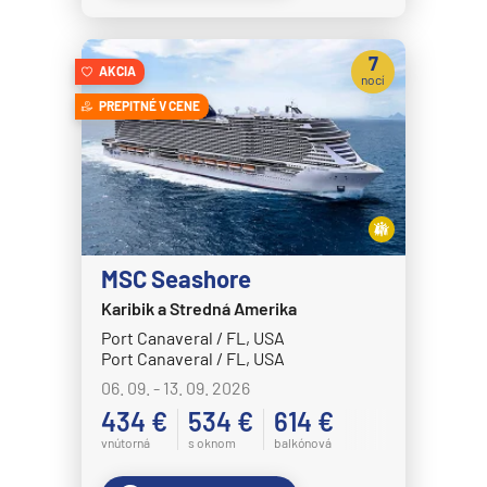
Crystal Symphony
7
Cunard Line
AKCIA
nocí
Queen Anne
PREPITNÉ V CENE
Queen Elizabeth
Queen Mary 2
Queen Victoria
Disney Cruise Line
MSC Seashore
Disney Adventure
Karibik a Stredná Amerika
Disney Destiny
Port Canaveral / FL, USA
Port Canaveral / FL, USA
Disney Dream
06. 09. - 13. 09. 2026
Disney Fantasy
434 €
534 €
614 €
Disney Magic
vnútorná
s oknom
balkónová
Disney Treasure