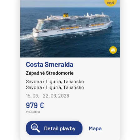
nocí
Costa Smeralda
Západné Stredomorie
Savona / Ligúria, Taliansko
Savona / Ligúria, Taliansko
15. 08. - 22. 08. 2026
979 €
vnútorná
Detail plavby
Mapa