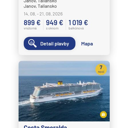
Janov, Taliansko
Janov, Taliansko
14. 08. - 21. 08. 2026
899 €
949 €
1 019 €
vnútorná
s oknom
balkónová
Detail plavby
Mapa
7
nocí
Costa Smeralda