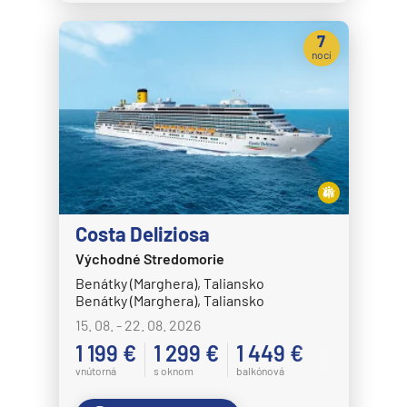
7
nocí
Costa Deliziosa
Východné Stredomorie
Benátky (Marghera), Taliansko
Benátky (Marghera), Taliansko
15. 08. - 22. 08. 2026
1 199 €
1 299 €
1 449 €
vnútorná
s oknom
balkónová