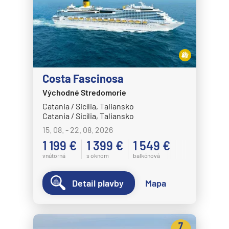
Costa Fascinosa
Východné Stredomorie
Catania / Sicília, Taliansko
Catania / Sicília, Taliansko
15. 08. - 22. 08. 2026
1 199 €
1 399 €
1 549 €
vnútorná
s oknom
balkónová
Detail plavby
Mapa
7