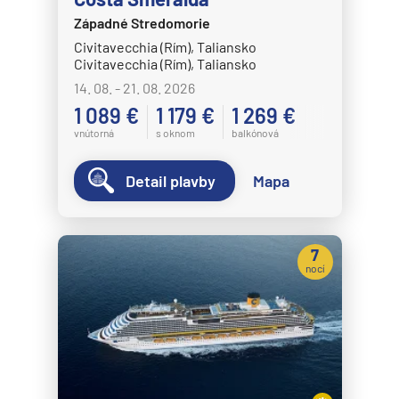
Západné Stredomorie
Civitavecchia (Rím), Taliansko
Civitavecchia (Rím), Taliansko
14. 08. - 21. 08. 2026
1 089 €
1 179 €
1 269 €
vnútorná
s oknom
balkónová
Detail plavby
Mapa
7
nocí