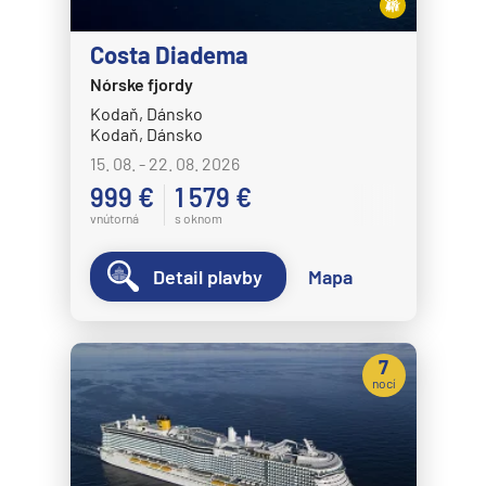
Costa Diadema
Nórske fjordy
Kodaň, Dánsko
Kodaň, Dánsko
15. 08. - 22. 08. 2026
999 €
1 579 €
vnútorná
s oknom
Detail plavby
Mapa
7
nocí