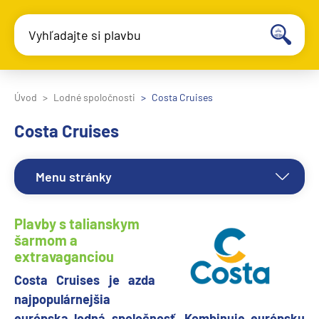
Vyhľadajte si plavbu
Úvod
Lodné spoločnosti
Costa Cruises
Costa Cruises
Menu stránky
Plavby s talianskym
šarmom a
extravaganciou
Costa Cruises je azda
najpopulárnejšia
európska lodná spoločnosť. Kombinuje európsku