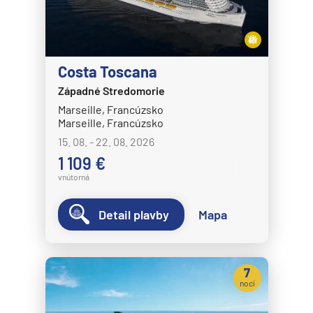
Costa Toscana
Západné Stredomorie
Marseille, Francúzsko
Marseille, Francúzsko
15. 08. - 22. 08. 2026
1 109 €
vnútorná
Detail plavby
Mapa
7
nocí