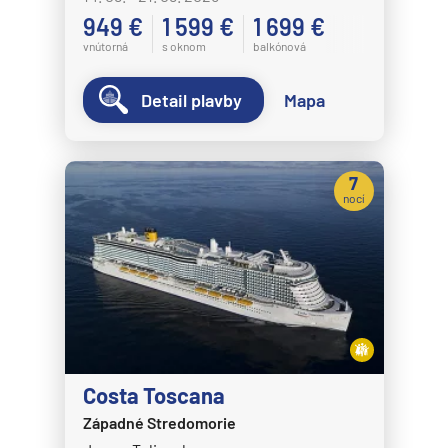
949 €
1 599 €
1 699 €
vnútorná
s oknom
balkónová
Detail plavby
Mapa
7
nocí
Costa Toscana
Západné Stredomorie