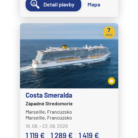
Detail plavby
Mapa
7
nocí
Costa Smeralda
Západné Stredomorie
Marseille, Francúzsko
Marseille, Francúzsko
16. 08. - 23. 08. 2026
1 119 €
1 289 €
1 419 €