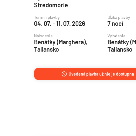
Stredomorie
Grónsko
Termín plavby
Dĺžka plavby
Island
04. 07. - 11. 07. 2026
7 nocí
Nórske fjordy
Nalodenie
Vylodenie
Nórske fjordy a Pobalt
Benátky (Marghera),
Benátky (M
Taliansko
Taliansko
Pobaltie
Severná Európa
Severozápadná Európa
Uvedená plavba už nie je dostupná
Britské ostrovy a Írsko
Pobrežie Európy
Severozápadná Európ
Kanárske ostrovy, Madei
Azorské ostrovy
Kanárske ostrovy