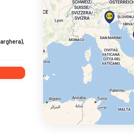
ie
arghera),
a
ra a Maroko