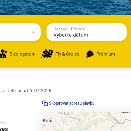
Odchod - Príchod
avy
S delegátom
Fly & Cruise
Prémium
ta Deliziosa, 04. 07. 2026
alsko
Skopírovať adresu plavby
e
osť
ses