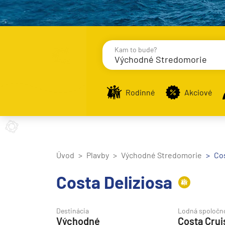
Kam to bude?
Východné Stredomorie
Destinácie
Príst
Rodinné
Akciové
Stredomorie
Stredomorie
Úvod
Plavby
Východné Stredomorie
Cos
Stredomorie a Portug
Costa Deliziosa
Východné Stredomori
Západné Stredomorie
Destinácia
Lodná spoločn
Východné
Costa Crui
Severná Európa