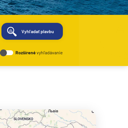
Vyhľadať plavbu
Rozšírené
vyhľadávanie