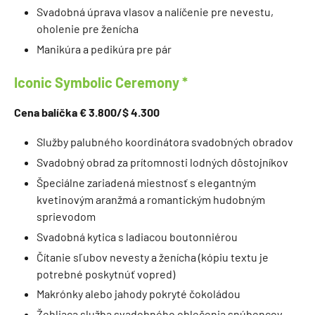
Svadobná úprava vlasov a nalíčenie pre nevestu,
oholenie pre ženícha
Manikúra a pedikúra pre pár
Iconic Symbolic Ceremony *
Cena balíčka € 3.800/$ 4.300
Služby palubného koordinátora svadobných obradov
Svadobný obrad za prítomnosti lodných dôstojníkov
Špeciálne zariadená miestnosť s elegantným
kvetinovým aranžmá a romantickým hudobným
sprievodom
Svadobná kytica s ladiacou boutonniérou
Čítanie sľubov nevesty a ženícha (kópiu textu je
potrebné poskytnúť vopred)
Makrónky alebo jahody pokryté čokoládou
Žehliaca služba svadobného oblečenia snúbencov