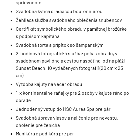
sprievodom
Svadobná kytica s ladiacou boutonniérou
Žehliaca služba svadobného oblečenia snúbencov
Certifikát symbolického obradu v pamätnej brožúrke
s podpisom kapitána
Svadobná torta a prípitok so šampanským
2-hodinová fotografická služba: počas obradu, v
svadobnom pavilóne a cestou naspäť na loď na pláži
Sunset Beach. 10 vytlačených fotografií (20 cm x 25
cm)
Výzdoba kajuty na večer obradu
1 x kontinentálne raňajky pre 2 osoby v kajute ráno po
obrade
Jednodenný vstup do MSC Aurea Spa pre pár
Svadobná úprava vlasov a nalíčenie pre nevestu,
oholenie pre ženícha
Manikúra a pedikúra pre pár