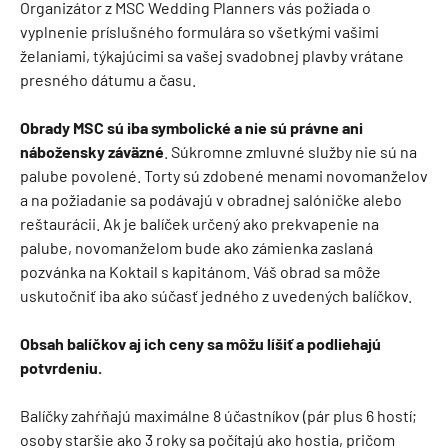
Organizátor z MSC Wedding Planners vás požiada o
vyplnenie príslušného formulára so všetkými vašimi
želaniami, týkajúcimi sa vašej svadobnej plavby vrátane
presného dátumu a času.
Obrady MSC sú iba symbolické a nie sú právne ani
nábožensky záväzné
. Súkromne zmluvné služby nie sú na
palube povolené. Torty sú zdobené menami novomanželov
a na požiadanie sa podávajú v obradnej salóničke alebo
reštaurácii. Ak je balíček určený ako prekvapenie na
palube, novomanželom bude ako zámienka zaslaná
pozvánka na Koktail s kapitánom. Váš obrad sa môže
uskutočniť iba ako súčasť jedného z uvedených balíčkov.
Obsah balíčkov aj ich ceny sa môžu líšiť a podliehajú
potvrdeniu.
Balíčky zahŕňajú maximálne 8 účastníkov (pár plus 6 hostí;
osoby staršie ako 3 roky sa počítajú ako hostia, pričom