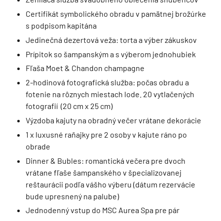
Certifikát symbolického obradu v pamätnej brožúrke
s podpisom kapitána
Jedinečná dezertová veža: torta a výber zákuskov
Prípitok so šampanským a s výberom jednohubiek
Fľaša Moet & Chandon champagne
2-hodinová fotografická služba: počas obradu a
fotenie na rôznych miestach lode. 20 vytlačených
fotografií (20 cm x 25 cm)
Výzdoba kajuty na obradný večer vrátane dekorácie
1 x luxusné raňajky pre 2 osoby v kajute ráno po
obrade
Dinner & Bubles: romantická večera pre dvoch
vrátane fľaše šampanského v špecializovanej
reštaurácii podľa vášho výberu (dátum rezervácie
bude upresnený na palube)
Jednodenný vstup do MSC Aurea Spa pre pár