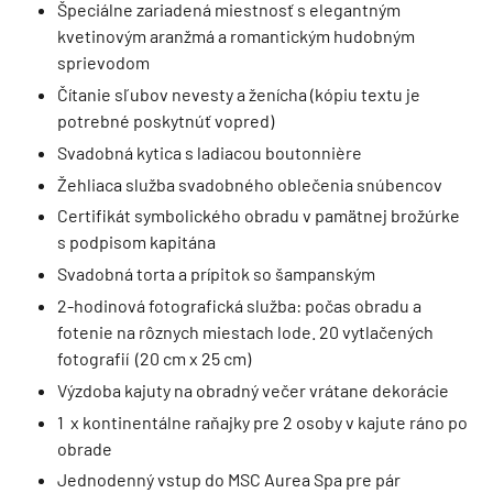
Špeciálne zariadená miestnosť s elegantným
kvetinovým aranžmá a romantickým hudobným
sprievodom
Čítanie sľubov nevesty a ženícha (kópiu textu je
potrebné poskytnúť vopred)
Svadobná kytica s ladiacou boutonnière
Žehliaca služba svadobného oblečenia snúbencov
Certifikát symbolického obradu v pamätnej brožúrke
s podpisom kapitána
Svadobná torta a prípitok so šampanským
2-hodinová fotografická služba: počas obradu a
fotenie na rôznych miestach lode. 20 vytlačených
fotografií (20 cm x 25 cm)
Výzdoba kajuty na obradný večer vrátane dekorácie
1 x kontinentálne raňajky pre 2 osoby v kajute ráno po
obrade
Jednodenný vstup do MSC Aurea Spa pre pár