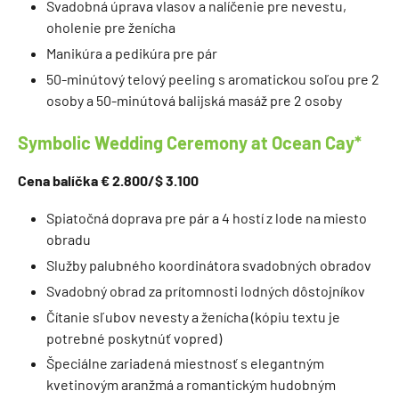
Svadobná úprava vlasov a nalíčenie pre nevestu,
oholenie pre ženícha
Manikúra a pedikúra pre pár
50-minútový telový peeling s aromatickou soľou pre 2
osoby a 50-minútová balijská masáž pre 2 osoby
Symbolic Wedding Ceremony at Ocean Cay*
Cena balíčka € 2.800/$ 3.100
Spiatočná doprava pre pár a 4 hostí z lode na miesto
obradu
Služby palubného koordinátora svadobných obradov
Svadobný obrad za prítomnosti lodných dôstojníkov
Čítanie sľubov nevesty a ženícha (kópiu textu je
potrebné poskytnúť vopred)
Špeciálne zariadená miestnosť s elegantným
kvetinovým aranžmá a romantickým hudobným