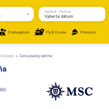
Odchod - Príchod
y
avy
S delegátom
Fly & Cruise
Prémium
 Cruises
Cena plavby zahŕňa
ňa
alsko
e
ely