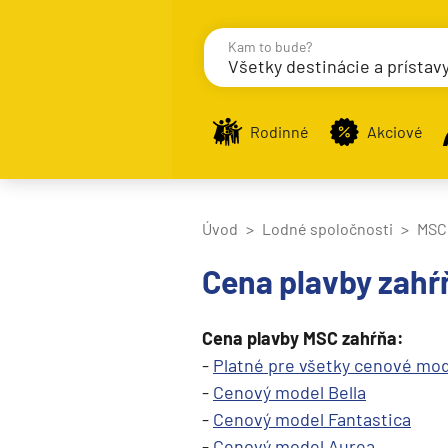
Kam to bude?
Všetky destinácie a prístav
Destinácie
Príst
Rodinné
Akciové
Stredomorie
Úvod
Lodné spoločnosti
MSC
Stredomorie
Cena plavby zahŕ
Stredomorie a Portug
Východné Stredomori
Cena plavby MSC zahŕňa:
Západné Stredomorie
-
Platné pre všetky cenové mod
-
Cenový model Bella
Severná Európa
-
Cenový model Fantastica
Grónsko
-
Cenový model Aurea