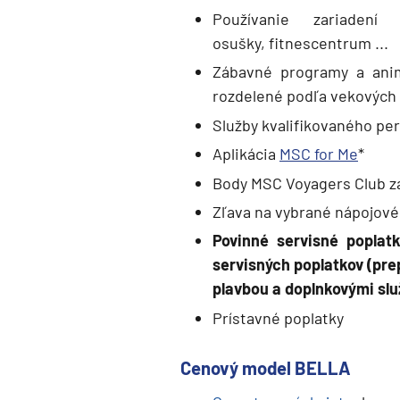
Karibik a Stredná Ameri
Používanie zariadení 
Bahamy
osušky, fitnescentrum ...
Bermudy
Zábavné programy a anim
rozdelené podľa vekových 
Južný Karibik
Služby kvalifikovaného pe
Kalifornia a Mexiko
Aplikácia
MSC for Me
*
Karibik a Stredná Ame
Body MSC Voyagers Club z
Východný Karibik
Zľava na vybrané nápojové
Západný Karibik
Povinné servisné poplat
Severná Amerika
servisných poplatkov (pre
Aljaška
plavbou a doplnkovými slu
Kanada a Nové Anglick
Prístavné poplatky
Západné pobrežie USA
Cenový model BELLA
Južná Amerika