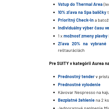
Vstup do Thermal Area
(le
Expedičné plavby
10% zľava na Spa balíčky
Antarktída
Prioritný Check-in
a batož
Arktída
Individuálny výber času v
Expedičné plavby
1 x
možnosť zmeny plavby
Galapágy
Zľava 20% na vybrané p
reštauráciách
Potvrdiť
Pre SUITY v kategórii Aurea n
Prednostný tender
v prís
Prednostné
vylodenie
Kávovar Nespresso na kaju
Bezplatné žehlenie
na 2 ks
Jednorazové naplnenie Min