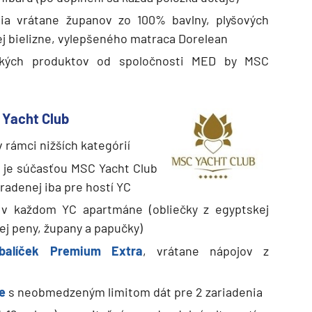
nia vrátane županov zo 100% bavlny, plyšových
j bielizne, vylepšeného matraca Dorelean
ckých produktov od spoločnosti MED by MSC
 Yacht Club
 rámci nižších kategórií
á je súčasťou MSC Yacht Club
hradenej iba pre hostí YC
v každom YC apartmáne (obliečky z egyptskej
ej peny, župany a papučky)
 balíček Premium Extra
, vrátane nápojov z
e
s neobmedzeným limitom dát pre 2 zariadenia