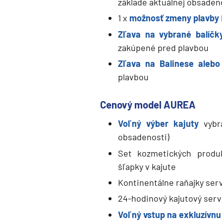
základe aktuálnej obsaden
Seychely a Maurícius
1 x
možnosť zmeny plavby
Havaj a Južný Pacifik
Zľava na vybrané balíčk
zakúpené pred plavbou
Havajské ostrovy
Zľava na Balinese ale
Tahiti a Južný Pacifik
plavbou
Repozičné plavby
Repozičné plavby
Cenový model AUREA
Transatlantické plavby
Voľný výber kajuty
vybra
⇆ Panamský kanál
obsadenosti)
⇆ Pobrežie Európy
Set kozmetických produ
⇆ Suezský prieplav
šľapky v kajute
Kontinentálne raňajky serv
Plavby okolo sveta
24-hodinový kajutový servi
Plavba okolo sveta - 
Voľný vstup na exkluzívnu
Plavby okolo sveta