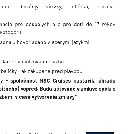
ka
lode: bazény, vírivky, lehátka, plážové
ácie pre dospelých a a pre deti do 17 rokov
kategórií
rsonálu hovoriaceho viacerými jazykmi
rika
a každú absolvovanú plavbu
 balíčky - ak zakúpené pred plavbou
ky - sp
oločnosť MSC Cruises nastavila úhradu
pitného) vopred. Budú účtované v zmluve spolu s
žbami v čase vytvorenia zmluvy*
o