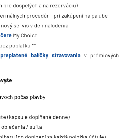
n pre dospelých a na rezerváciu)
termálnych procedúr - pri zakúpení na palube
inový servis v deň nalodenia
ečere
My Choice
bez poplatku **
replatené balíčky stravovania
v prémiových
avyše
:
tavoch počas plavby
te (kapsule dopĺňané denne)
 oblečenia / suita
ibaru (po doplnení sa každá položka účtuje)