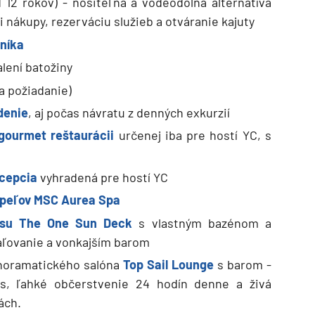
d 12 rokov) - nositeľná a vodeodolná alternatíva
i nákupy, rezerváciu služieb a otváranie kajuty
níka
alení batožiny
a požiadanie)
denie
, aj počas návratu z denných exkurzií
 gourmet reštaurácii
určenej iba pre hostí YC, s
cepcia
vyhradená pre hostí YC
úpeľov MSC Aurea Spa
asu The One Sun Deck
s vlastným bazénom a
paľovanie a vonkajším barom
noramatického salóna
Top Sail Lounge
s barom -
vis, ľahké občerstvenie 24 hodín denne a živá
ách.