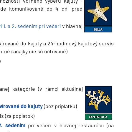
ožnosti voľného výberu kajuty -
bude komunikované do 4 dní pred
 1. a 2. sedením pri večeri
v hlavnej
vírované do kajuty a 24-hodinový kajutový servis
otné raňajky nie sú účtované)
)
anej kategórie (v rámci aktuálnej
d
vírované do kajuty
(bez príplatku)
s (za poplatok)
2. sedením
pri večeri v hlavnej reštaurácii (na