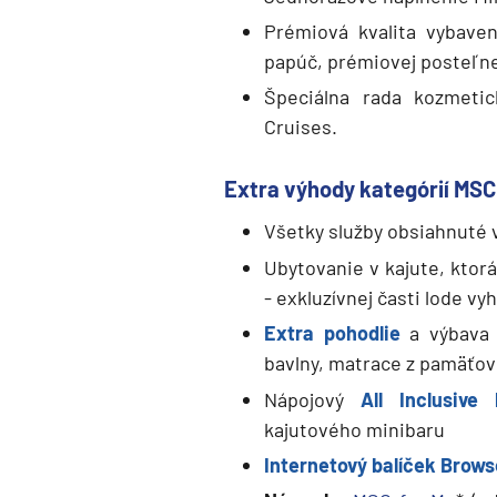
Prémiová kvalita vybave
papúč, prémiovej posteľne
Špeciálna rada kozmeti
Cruises.
Extra výhody kategórií MSC
Všetky služby obsiahnuté v
Ubytovanie v kajute, ktor
- exkluzívnej časti lode vy
Extra pohodlie
a výbava 
bavlny, matrace z pamäťov
Nápojový
All Inclusive
kajutového minibaru
Internetový balíček Brows