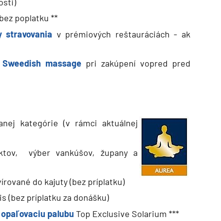
osti)
bez poplatku **
y stravovania
v prémiových reštauráciách - ak
bo Sweedish massage
pri zakúpení vopred pred
nej kategórie (v rámci aktuálnej
ktov, výber vankúšov, župany a
írované do kajuty (bez príplatku)
s (bez príplatku za donášku)
segment
 opaľovaciu palubu
Top Exclusive Solarium ***