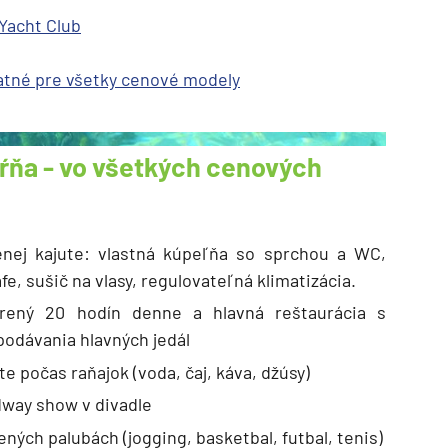
Yacht Club
atné pre všetky cenové modely
ie
ŕňa - vo všetkých cenových
enej kajute: vlastná kúpeľňa so sprchou a WC,
afe, sušič na vlasy, regulovateľná klimatizácia.
a
orený 20 hodín denne a hlavná reštaurácia s
ra a Maroko
odávania hlavných jedál
e počas raňajok (voda, čaj, káva, džúsy)
dway show v divadle
deira
ených palubách (jogging, basketbal, futbal, tenis)