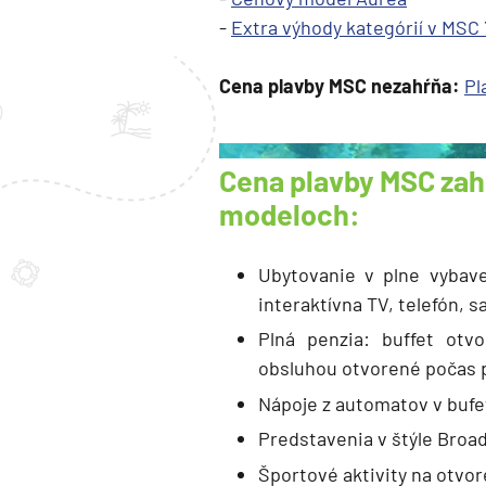
Island
-
Extra výhody kategórií v MSC 
Nórske fjordy
Cena plavby MSC nezahŕňa:
Pl
Nórske fjordy a Pobalt
Pobaltie
Severná Európa
Cena plavby MSC zah
Severozápadná Európa
modeloch:
Britské ostrovy a Írsko
Pobrežie Európy
Ubytovanie v plne vybav
interaktívna TV, telefón, s
Severozápadná Európ
Plná penzia: buffet otv
Kanárske ostrovy, Madei
obsluhou otvorené počas p
Azorské ostrovy
Nápoje z automatov v bufet
Kanárske ostrovy
Predstavenia v štýle Broa
Kanárske ostrovy a Ma
Športové aktivity na otvor