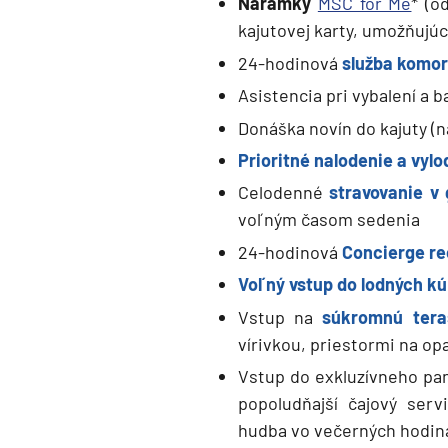
Náramky
MSC for Me
* (o
kajutovej karty, umožňujúc
24-hodinová
služba komor
Asistencia pri vybalení a b
Donáška novín do kajuty (n
Prioritné nalodenie a vylo
Celodenné
stravovanie v
voľným časom sedenia
24-hodinová
Concierge re
Voľný vstup do lodných k
Vstup na
súkromnú ter
vírivkou, priestormi na o
Vstup do exkluzívneho pa
popoludňajší čajový ser
hudba vo večerných hodin