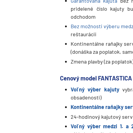
Južná Amerika
Garantovaná kajuta
bez m
pridelené číslo kajuty 
Arabský polostrov
odchodom
Červené more
Bez možnosti výberu medzi
Emiráty a Perzský záliv
reštaurácii
Ázia
Kontinentálne raňajky ser
Ázia
(donáška za poplatok, sam
India
Zmena plavby (za poplatok
Japonsko
Cenový model FANTASTICA
Juhovýchodná Ázia
Voľný výber kajuty
vybr
Austrália a Nový Zéland
obsadenosti)
Austrália a Nový Zélan
Kontinentálne raňajky ser
Afrika a Indický oceán
24-hodinový kajutový servi
Afrika
Voľný výber medzi 1. a 
Indický oceán