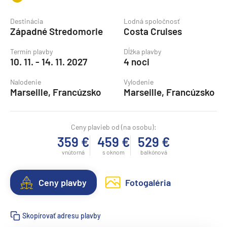
Destinácia
Lodná spoločnosť
Západné Stredomorie
Costa Cruises
Termín plavby
Dĺžka plavby
10. 11. - 14. 11. 2027
4 noci
Nalodenie
Vylodenie
Marseille, Francúzsko
Marseille, Francúzsko
Ceny plavieb od (na osobu):
359 €
459 €
529 €
vnútorná
s oknom
balkónová
Ceny plavby
Fotogaléria
Skopírovať adresu plavby