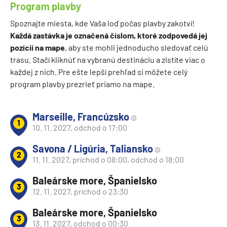
Program plavby
Spoznajte miesta, kde Vaša loď počas plavby zakotví!
Každá zastávka je označená číslom, ktoré zodpovedá jej
pozícii na mape
, aby ste mohli jednoducho sledovať celú
trasu. Stačí kliknúť na vybranú destináciu a zistíte viac o
každej z nich. Pre ešte lepší prehľad si môžete celý
program plavby prezrieť priamo na mape.
Marseille, Francúzsko
1
10. 11. 2027, odchod o 17:00
Savona / Ligúria, Taliansko
2
11. 11. 2027, príchod o 08:00, odchod o 18:00
Baleárske more, Španielsko
3
12. 11. 2027, príchod o 23:30
Baleárske more, Španielsko
3
13. 11. 2027, odchod o 00:30