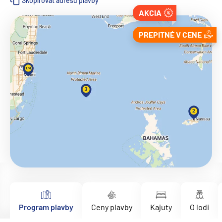
Skopírovať adresu plavby
AKCIA
PREPITNÉ V CENE
Program plavby
Ceny plavby
Kajuty
O lodi