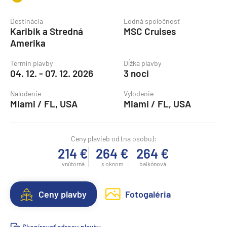
Destinácia
Lodná spoločnosť
Karibik a Stredná
MSC Cruises
Amerika
Termín plavby
Dĺžka plavby
04. 12. - 07. 12. 2026
3 noci
Nalodenie
Vylodenie
Miami / FL, USA
Miami / FL, USA
Ceny plavieb od (na osobu):
214 €
264 €
264 €
vnútorná
s oknom
balkónová
Ceny plavby
Fotogaléria