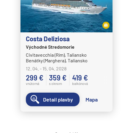
Norwegian Epic
Norwegian Escape
Norwegian Gem
Norwegian Getaway
Costa Deliziosa
Východné Stredomorie
Norwegian Jade
Civitavecchia (Rím), Taliansko
Norwegian Jewel
Benátky (Marghera), Taliansko
Norwegian Joy
12. 04. - 15. 04. 2028
299 €
359 €
419 €
Norwegian Luna
vnútorná
s oknom
balkónová
Norwegian Pearl
Norwegian Prima
Detail plavby
Mapa
Norwegian Sky
Norwegian Spirit
Norwegian Star