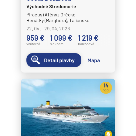
MS Nordnorge
Východné Stredomorie
MS Nordstjernen
Piraeus (Atény), Grécko
Benátky (Marghera), Taliansko
MS Otto Sverdrup
22. 04. - 29. 04. 2028
MS Polarlys
959 €
1 099 €
1 219 €
MS Richard With
vnútorná
s oknom
balkónová
MS Trollfjord
Detail plavby
Mapa
MS Vesteralen
MSC Cruises
MSC Armonia
14
nocí
MSC Bellissima
MSC Divina
MSC Euribia
MSC Fantasia