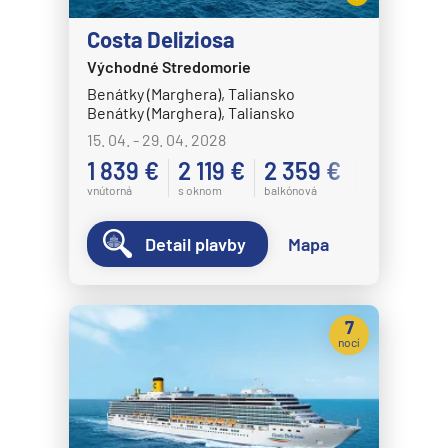
MSC Grandiosa
MSC Lirica
Costa Deliziosa
Východné Stredomorie
MSC Magnifica
Benátky (Marghera), Taliansko
MSC Meraviglia
Benátky (Marghera), Taliansko
MSC Musica
15. 04. - 29. 04. 2028
1 839 €
2 119 €
2 359 €
MSC Opera
vnútorná
s oknom
balkónová
MSC Orchestra
MSC Poesia
Detail plavby
Mapa
MSC Preziosa
MSC Seascape
7
MSC Seashore
nocí
MSC Seaside
MSC Seaview
MSC Sinfonia