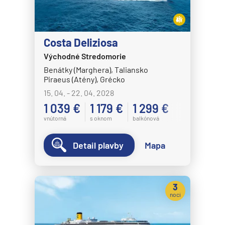
MSC Splendida
MSC Virtuosa
Costa Deliziosa
MSC World America
Východné Stredomorie
MSC World Asia
Benátky (Marghera), Taliansko
Piraeus (Atény), Grécko
MSC World Atlantic
15. 04. - 22. 04. 2028
MSC World Europa
1 039 €
1 179 €
1 299 €
Norwegian Cruise Line
vnútorná
s oknom
balkónová
Norwegian Aqua
Detail plavby
Mapa
Norwegian Aura
Norwegian Bliss
Norwegian Breakaway
3
noci
Norwegian Dawn
Norwegian Encore