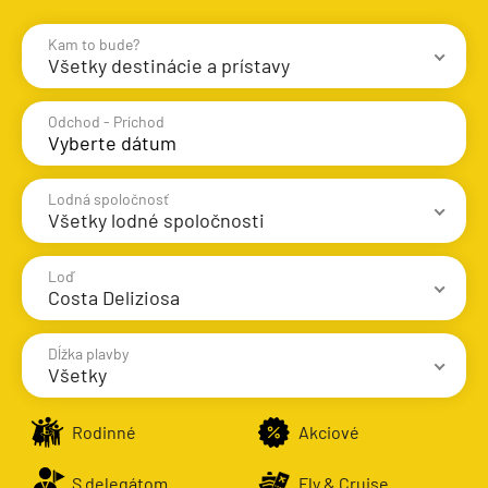
Kam to bude?
Všetky destinácie a prístavy
Destinácie
Prístavy
Odchod - Príchod
Lodná spoločnosť
Všetky lodné spoločnosti
Stredomorie
Stredomorie
Loď
Costa Deliziosa
Stredomorie a Portugalsko
AIDA Cruises
Východné Stredomorie
Dĺžka plavby
Azamara Cruises
Všetky
Západné Stredomorie
Carnival Cruise Line
AIDA Cruises
1 - 3 noci
Severná Európa
Rodinné
Akciové
Celebrity Cruises
AIDAbella
4 - 6 nocí
Grónsko
Celestyal Cruises
AIDAblu
S delegátom
Fly & Cruise