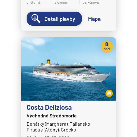
vnútorná
s oknom
balkónová
Disney Wish
Disney Wonder
Detail plavby
Mapa
Explora Journeys
Explora I
8
Explora II
nocí
Explora III
Explora IV
Explora V
Explora VI
Hapag-Lloyd Cruises
Costa Deliziosa
HANSEATIC inspiration
Východné Stredomorie
HANSEATIC nature
Benátky (Marghera), Taliansko
Piraeus (Atény), Grécko
HANSEATIC spirit