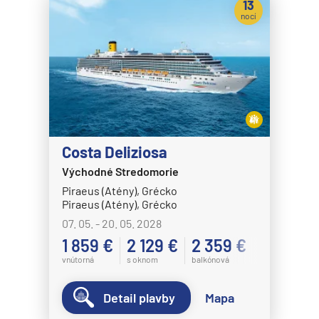
13
Celebrity Eclipse
Expedičné plavby
nocí
Celebrity Edge
Antarktída
Celebrity Equinox
Arktída
Celebrity Flora
Expedičné plavby
Celebrity Infinity
Galapágy
Celebrity Millennium
Potvrdiť
Costa Deliziosa
Celebrity Reflection®
Východné Stredomorie
Celebrity Silhouette®
Piraeus (Atény), Grécko
Celebrity Solstice®
Piraeus (Atény), Grécko
Celebrity Summit®
07. 05. - 20. 05. 2028
1 859 €
2 129 €
2 359 €
Celebrity Xcel℠
vnútorná
s oknom
balkónová
Celestyal Cruises
Celestyal Discovery
Detail plavby
Mapa