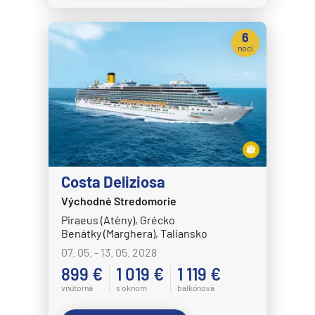
Celestyal Journey
Celestyal Olympia
6
Costa Cruises
nocí
Costa Deliziosa
Costa Diadema
Costa Fascinosa
Costa Favolosa
Costa Fortuna
Costa Deliziosa
Costa Pacifica
Východné Stredomorie
Costa Serena
Piraeus (Atény), Grécko
Benátky (Marghera), Taliansko
Costa Smeralda
07. 05. - 13. 05. 2028
Costa Toscana
899 €
1 019 €
1 119 €
Crystal Cruises
vnútorná
s oknom
balkónová
Crystal Serenity