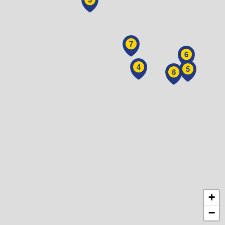
7
6
4
5
8
+
−