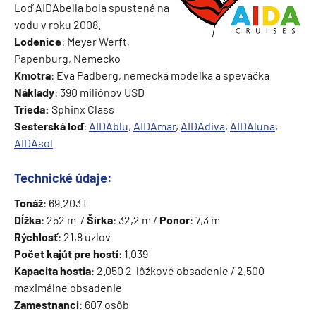
Loď AIDAbella bola spustená na
vodu v roku 2008.
Lodenice
: Meyer Werft,
Papenburg, Nemecko
Kmotra
: Eva Padberg, nemecká modelka a speváčka
Náklady
: 390 miliónov USD
Trieda:
Sphinx Class
Sesterská loď
:
AIDAblu,
AIDAmar
,
AIDAdiva
,
AIDAluna
,
AIDAsol
Technické údaje:
Tonáž
: 69.203 t
Dĺžka
: 252 m /
Šírka
: 32,2 m /
Ponor
: 7,3 m
Rýchlosť
: 21,8 uzlov
Počet kajút pre hostí
: 1.039
Kapacita hostia
: 2.050 2-lôžkové obsadenie / 2.500
maximálne obsadenie
Zamestnanci
: 607 osôb