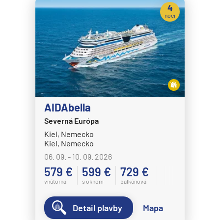
4
noci
AIDAbella
Severná Európa
Kiel, Nemecko
Kiel, Nemecko
06. 09. - 10. 09. 2026
579 €
599 €
729 €
vnútorná
s oknom
balkónová
Detail plavby
Mapa