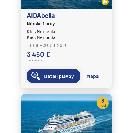
AIDAbella
Nórske fjordy
Kiel, Nemecko
Kiel, Nemecko
16. 08. - 30. 08. 2026
3 460 €
balkónová
Detail plavby
Mapa
3
noci