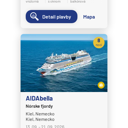
vnútorná
s oknom
balkónová
Detail plavby
Mapa
8
nocí
AIDAbella
Nórske fjordy
Kiel, Nemecko
Kiel, Nemecko
13. 09. - 21. 09. 2026