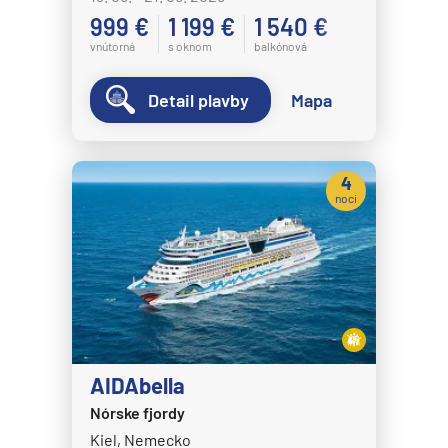
999 €
1 199 €
1 540 €
vnútorná
s oknom
balkónová
Detail plavby
Mapa
4
noci
AIDAbella
Nórske fjordy
Kiel, Nemecko