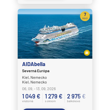
7
nocí
AIDAbella
Severná Európa
Kiel, Nemecko
Kiel, Nemecko
06. 09. - 13. 09. 2026
1 049 €
1 279 €
2 975 €
vnútorná
s oknom
balkónová