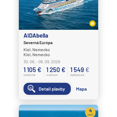
AIDAbella
Severná Európa
Kiel, Nemecko
Kiel, Nemecko
30. 08. - 06. 09. 2026
1 105 €
1 250 €
1 549 €
vnútorná
s oknom
balkónová
Detail plavby
Mapa
4
noci