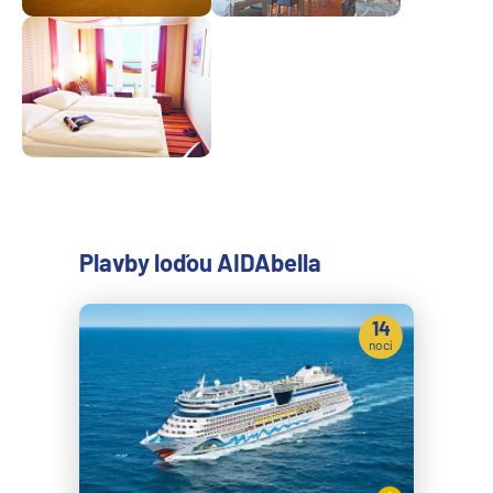
Plavby loďou AIDAbella
14
nocí