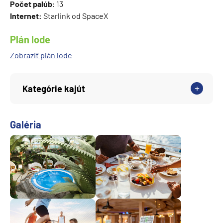
Počet palúb
: 13
Internet:
Starlink od SpaceX
Plán lode
Zobraziť plán lode
Kategórie kajút
Galéria